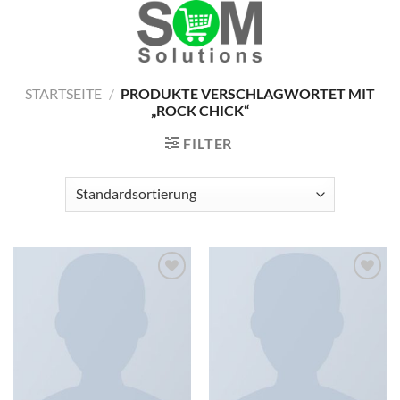
Skip
to
content
STARTSEITE
/
PRODUKTE VERSCHLAGWORTET MIT
„ROCK CHICK“
FILTER
Zu
Zu
Wunschliste
Wunschliste
hinzufügen
hinzufügen