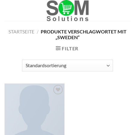
Skip
to
content
STARTSEITE
/
PRODUKTE VERSCHLAGWORTET MIT
„SWEDEN“
FILTER
Zu
Wunschliste
hinzufügen