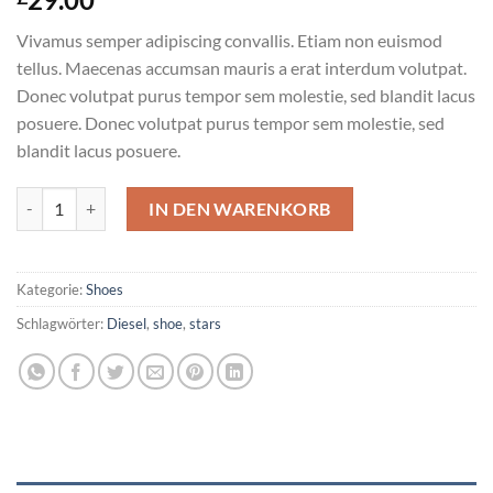
mit
5.00
von 5,
Vivamus semper adipiscing convallis. Etiam non euismod
basierend
auf
tellus. Maecenas accumsan mauris a erat interdum volutpat.
Kundenbewertung
Donec volutpat purus tempor sem molestie, sed blandit lacus
posuere. Donec volutpat purus tempor sem molestie, sed
blandit lacus posuere.
Magnete Exposure Diesel Menge
IN DEN WARENKORB
Kategorie:
Shoes
Schlagwörter:
Diesel
,
shoe
,
stars