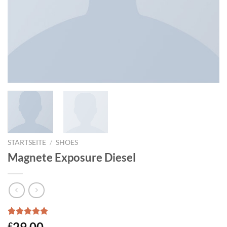
STARTSEITE
/
SHOES
Magnete Exposure Diesel
Bewertet
1
29.00
£