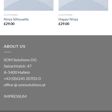
CLOTHING
CLOTHING
Ninja Silhouette
Happy Ninja
£
29.00
£
29.00
ABOUT US
SOM Solutions OG
Salzachtalstr. 47
A-5400 Hallein
+43 (0)6245 20703-0
office @ somsolutions.at
IMPRESSUM