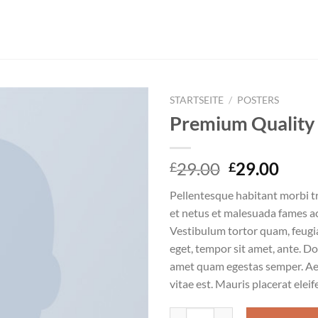
STARTSEITE
/
POSTERS
Premium Quality
Zu
Wunschliste
hinzufügen
29.00
29.00
£
£
Pellentesque habitant morbi t
et netus et malesuada fames ac
Vestibulum tortor quam, feugiat
eget, tempor sit amet, ante. Do
amet quam egestas semper. Aen
vitae est. Mauris placerat eleif
Premium Quality Menge