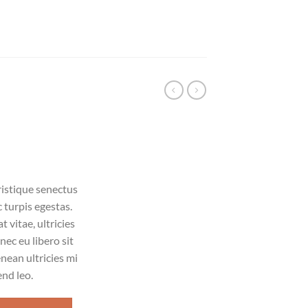
ristique senectus
 turpis egestas.
 vitae, ultricies
nec eu libero sit
ean ultricies mi
end leo.