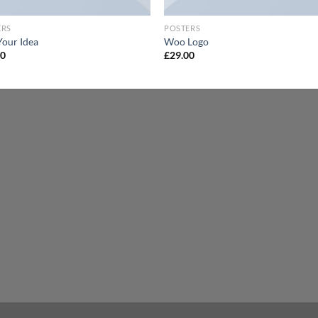
ERS
POSTERS
Your Idea
Woo Logo
00
£
29.00