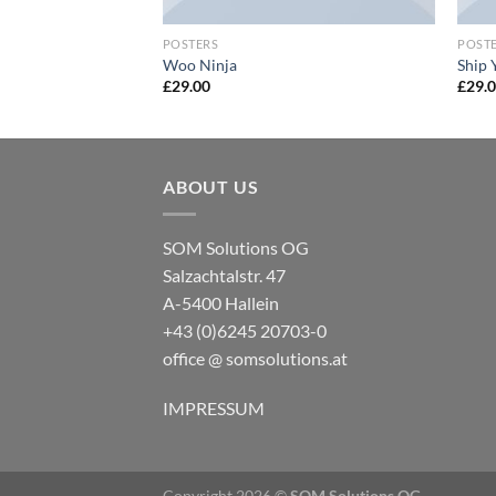
POSTERS
POST
Woo Ninja
Ship 
£
29.00
£
29.
ABOUT US
SOM Solutions OG
Salzachtalstr. 47
A-5400 Hallein
+43 (0)6245 20703-0
office @ somsolutions.at
IMPRESSUM
Copyright 2026 ©
SOM Solutions OG