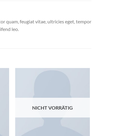
r quam, feugiat vitae, ultricies eget, tempor
ifend leo.
Zu
ste
Wunschliste
gen
hinzufügen
NICHT VORRÄTIG