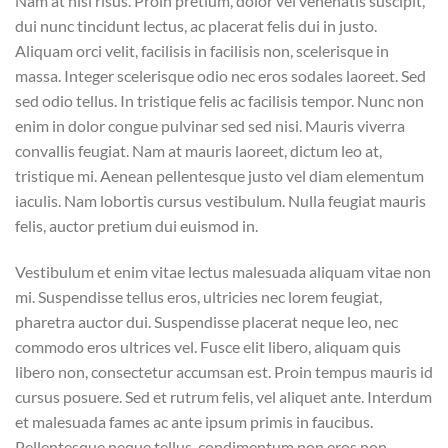
Nam at nisi risus. Proin pretium, dolor vel venenatis suscipit,
dui nunc tincidunt lectus, ac placerat felis dui in justo.
Aliquam orci velit, facilisis in facilisis non, scelerisque in
massa. Integer scelerisque odio nec eros sodales laoreet. Sed
sed odio tellus. In tristique felis ac facilisis tempor. Nunc non
enim in dolor congue pulvinar sed sed nisi. Mauris viverra
convallis feugiat. Nam at mauris laoreet, dictum leo at,
tristique mi. Aenean pellentesque justo vel diam elementum
iaculis. Nam lobortis cursus vestibulum. Nulla feugiat mauris
felis, auctor pretium dui euismod in.
Vestibulum et enim vitae lectus malesuada aliquam vitae non
mi. Suspendisse tellus eros, ultricies nec lorem feugiat,
pharetra auctor dui. Suspendisse placerat neque leo, nec
commodo eros ultrices vel. Fusce elit libero, aliquam quis
libero non, consectetur accumsan est. Proin tempus mauris id
cursus posuere. Sed et rutrum felis, vel aliquet ante. Interdum
et malesuada fames ac ante ipsum primis in faucibus.
Pellentesque neque tellus, condimentum non eros non,