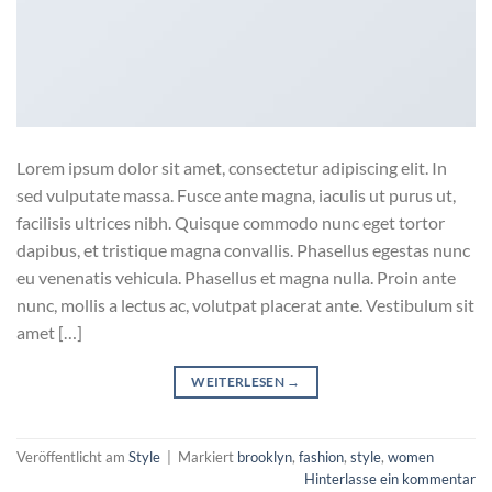
Lorem ipsum dolor sit amet, consectetur adipiscing elit. In
sed vulputate massa. Fusce ante magna, iaculis ut purus ut,
facilisis ultrices nibh. Quisque commodo nunc eget tortor
dapibus, et tristique magna convallis. Phasellus egestas nunc
eu venenatis vehicula. Phasellus et magna nulla. Proin ante
nunc, mollis a lectus ac, volutpat placerat ante. Vestibulum sit
amet […]
WEITERLESEN
→
Veröffentlicht am
Style
|
Markiert
brooklyn
,
fashion
,
style
,
women
Hinterlasse ein kommentar