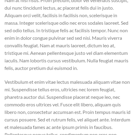
Nam at nisi risus. Proin pretium, dolor vel venenatis suscipit,
dui nunc tincidunt lectus, ac placerat felis dui in justo.
Aliquam orci velit, facilisis in facilisis non, scelerisque in
massa. Integer scelerisque odio nec eros sodales laoreet. Sed
sed odio tellus. In tristique felis ac facilisis tempor. Nunc non
enim in dolor congue pulvinar sed sed nisi. Mauris viverra
convallis feugiat. Nam at mauris laoreet, dictum leo at,
tristique mi. Aenean pellentesque justo vel diam elementum
iaculis. Nam lobortis cursus vestibulum. Nulla feugiat mauris
felis, auctor pretium dui euismod in.
Vestibulum et enim vitae lectus malesuada aliquam vitae non
mi. Suspendisse tellus eros, ultricies nec lorem feugiat,
pharetra auctor dui. Suspendisse placerat neque leo, nec
commodo eros ultrices vel. Fusce elit libero, aliquam quis
libero non, consectetur accumsan est. Proin tempus mauris id
cursus posuere. Sed et rutrum felis, vel aliquet ante. Interdum
et malesuada fames ac ante ipsum primis in faucibus.
Pellentesque neque tellus, condimentum non eros non,